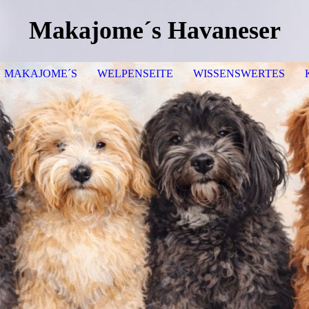
Makajome´s Havaneser
MAKAJOME´S
WELPENSEITE
WISSENSWERTES