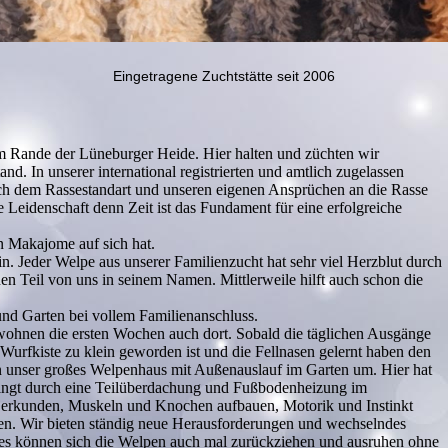
Eingetragene Zuchtstätte seit 2006
m Rande der Lüneburger Heide. Hier halten und züchten wir
nd. In unserer international registrierten und amtlich zugelassen
ch dem Rassestandart und unseren eigenen Ansprüchen an die Rasse
re Leidenschaft denn Zeit ist das Fundament für eine erfolgreiche
n Makajome auf sich hat.
in. Jeder Welpe aus unserer Familienzucht hat sehr viel Herzblut durch
n Teil von uns in seinem Namen. Mittlerweile hilft auch schon die
nd Garten bei vollem Familienanschluss.
hnen die ersten Wochen auch dort. Sobald die täglichen Ausgänge
urfkiste zu klein geworden ist und die Fellnasen gelernt haben den
r in unser großes Welpenhaus mit Außenauslauf im Garten um. Hier hat
ingt durch eine Teilüberdachung und Fußbodenheizung im
d erkunden, Muskeln und Knochen aufbauen, Motorik und Instinkt
en. Wir bieten ständig neue Herausforderungen und wechselndes
fes können sich die Welpen auch mal zurückziehen und ausruhen ohne