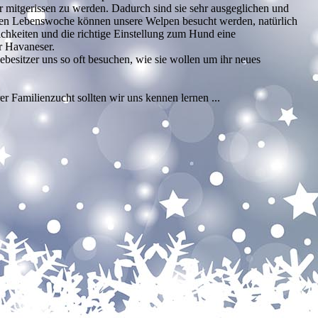
 mitgerissen zu werden. Dadurch sind sie sehr ausgeglichen und
tten Lebenswoche können unsere Welpen besucht werden, natürlich
ichkeiten und die richtige Einstellung zum Hund eine
r Havaneser.
besitzer uns so oft besuchen, wie sie wollen um ihr neues
r Familienzucht sollten wir uns kennen lernen ...