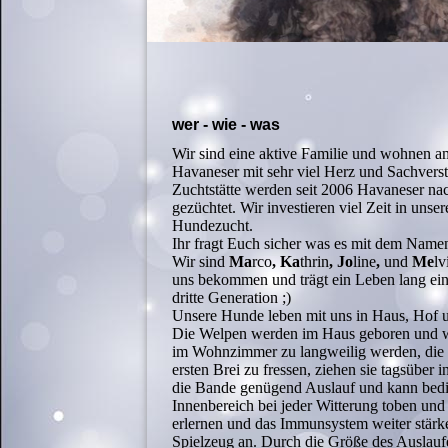
wer - wie - was
Wir sind eine aktive Familie und wohnen a
Havaneser mit sehr viel Herz und Sachversta
Zuchtstätte werden seit 2006 Havaneser na
gezüchtet. Wir investieren viel Zeit in unse
Hundezucht.
Ihr fragt Euch sicher was es mit dem Name
Wir sind
Ma
rco
, Ka
thrin
, Jo
line
,
und
Me
lv
uns bekommen und trägt ein Leben lang eine
dritte Generation ;)
Unsere Hunde leben mit uns in Haus, Hof u
Die Welpen werden im Haus geboren und wo
im Wohnzimmer zu langweilig werden, die W
ersten Brei zu fressen, ziehen sie tagsübe
die Bande genügend Auslauf und kann bed
Innenbereich bei jeder Witterung toben un
erlernen und das Immunsystem weiter stärk
Spielzeug an. Durch die Größe des Auslau